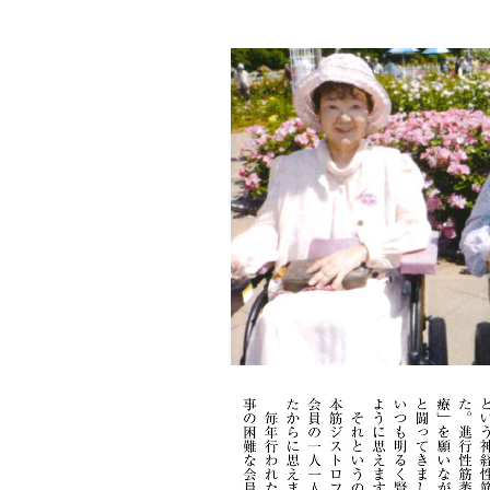
本
文
で
す。