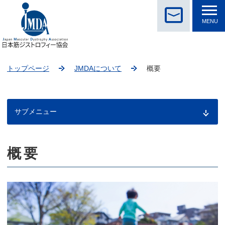
MENU
トップページ
JMDAについて
概要
サブメニュー
概要
こ
こ
か
ら
本
文
で
す。