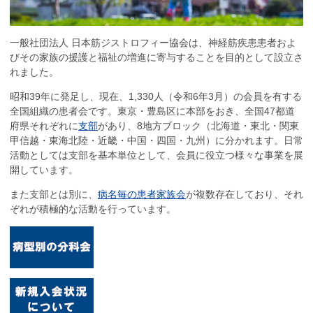
一般社団法人 日本筋ジストロフィー協会は、神経筋疾患患者およ
びその家族の援護と福祉の増進に寄与することを目的として設立さ
れました。
昭和39年に発足し、現在、1,330人（令和6年3月）の会員を有する
全国組織の患者会です。東京・豊島区に本部をおき、全国47都道
府県それぞれに
支部
があり、8地方ブロック（北海道・東北・関東
甲信越・東海北陸・近畿・中国・四国・九州）に分かれます。日常
活動としては支部を基本単位として、会員に役立つ様々な事業を展
開しています。
また支部とは別に、
病名毎の患者家族会
が複数存在しており、それ
ぞれが積極的な活動を行っています。