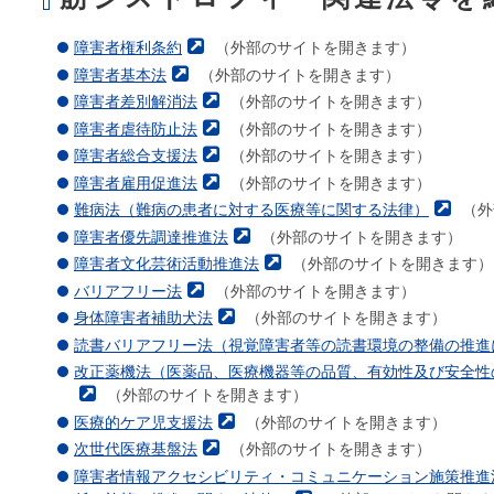
本
文
障害者権利条約
（外部のサイトを開きます）
で
す。
障害者基本法
（外部のサイトを開きます）
障害者差別解消法
（外部のサイトを開きます）
障害者虐待防止法
（外部のサイトを開きます）
障害者総合支援法
（外部のサイトを開きます）
障害者雇用促進法
（外部のサイトを開きます）
難病法（難病の患者に対する医療等に関する法律）
（外
障害者優先調達推進法
（外部のサイトを開きます）
障害者文化芸術活動推進法
（外部のサイトを開きます）
バリアフリー法
（外部のサイトを開きます）
身体障害者補助犬法
（外部のサイトを開きます）
読書バリアフリー法（視覚障害者等の読書環境の整備の推進
改正薬機法（医薬品、医療機器等の品質、有効性及び安全性
（外部のサイトを開きます）
医療的ケア児支援法
（外部のサイトを開きます）
次世代医療基盤法
（外部のサイトを開きます）
障害者情報アクセシビリティ・コミュニケーション施策推進