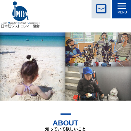
MENU
JMDA
の
ス
こ
ロ
こ
か
ABOUT
ら
本
知っていて欲しいこと