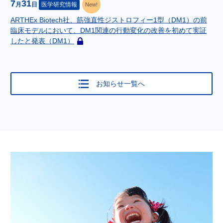
7
31
月
日
医学研究情報
New!
事
は
ARTHEx Biotech社、筋強直性ジストロフィー1型（DM1）の前
会
臨床モデルにおいて、DM1関連の行動変化の改善を初めて実証
員
したと発表（DM1）
こ
限
の
定
記
で
事
す
お知らせ一覧へ
は
会
員
限
定
で
す