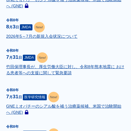
会
へ (GNE)
員
こ
限
の
定
令和8年
記
で
8
3
月
日
JMDA
New!
事
す
は
2026年5～7月の新規入会状況について
会
員
令和8年
限
7
31
月
日
JMDA
New!
定
で
竹田保理事長が、厚生労働大臣に対し、令和8年熊本地震に おけ
す
る患者等への支援に関して緊急要請
令和8年
7
31
月
日
医学研究情報
New!
GNEミオパチーのシアル酸を補う治療薬候補、米国で治験開始
へ (GNE)
こ
の
令和8年
記