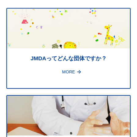
ー
文
で
す。
ガ
ン：
JMDAってどんな団体ですか？
MORE
一
日
も