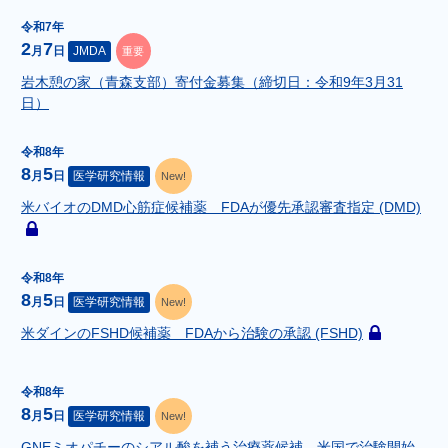
令和7年
2
7
月
日
JMDA
重要
岩木憩の家（青森支部）寄付金募集（締切日：令和9年3月31
日）
令和8年
8
5
月
日
医学研究情報
New!
米バイオのDMD心筋症候補薬 FDAが優先承認審査指定 (DMD)
こ
の
記
令和8年
事
8
5
月
日
医学研究情報
New!
は
会
米ダインのFSHD候補薬 FDAから治験の承認 (FSHD)
こ
員
の
限
記
定
令和8年
事
で
8
5
月
日
医学研究情報
New!
は
す
GNEミオパチーのシアル酸を補う治療薬候補、米国で治験開始