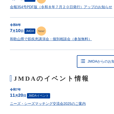
会報354号PDF版（令和８年７月２０日発行）アップのお知らせ
令和8年
7
10
月
日
JMDA
New!
和歌山県で筋疾患講演会・個別相談会（参加無料）
JMDAからのお
JMDAのイベント情報
令和7年
11
20
月
日
JMDAイベント
ニーズ・シーズマッチング交流会2025のご案内