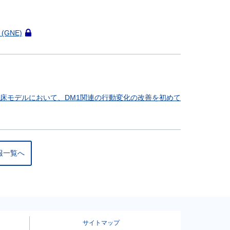
事
は
会
GNE)
員
こ
限
の
定
記
で
事
す
は
会
）の前臨床モデルにおいて、DM1関連の行動変化の改善を初めて
員
限
定
で
す
報一覧へ
サイトマップ