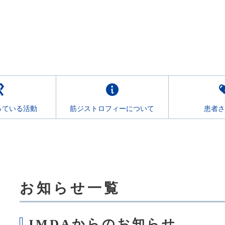
っている活動
筋ジストロフィーについて
患者さ
お知らせ一覧
こ
こ
か
ら
JMDAからのお知らせ