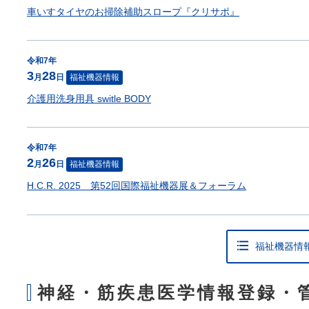
車いすタイヤのお掃除補助スロープ『クリサポ』
令和7年
3
28
月
日
福祉機器情報
介護用洗身用具 switle BODY
令和7年
2
26
月
日
福祉機器情報
H.C.R. 2025 第52回国際福祉機器展＆フォーラム
福祉機器情
神経・筋疾患医学情報登録・