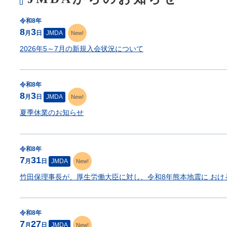
本
文
令和8年
で
8
3
月
日
JMDA
す。
New!
2026年5～7月の新規入会状況について
令和8年
8
3
月
日
JMDA
New!
夏季休業のお知らせ
令和8年
7
31
月
日
JMDA
New!
竹田保理事長が、厚生労働大臣に対し、令和8年熊本地震に お
令和8年
7
27
月
日
JMDA
New!