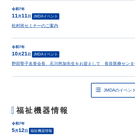
令和7年
11
11
月
日
JMDAイベント
松村班セミナーのご案内
令和7年
10
21
月
日
JMDAイベント
野田聖子名誉会長、石川悠加先生をお迎えして 長良医療センター療
JMDAのイベン
福祉機器情報
令和7年
5
12
月
日
福祉機器情報