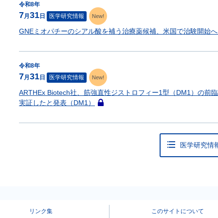
令和8年
で
7
31
月
日
医学研究情報
New!
す
GNEミオパチーのシアル酸を補う治療薬候補、米国で治験開始へ (
令和8年
7
31
月
日
医学研究情報
New!
ARTHEx Biotech社、筋強直性ジストロフィー1型（DM1
実証したと発表（DM1）
こ
の
記
事
医学研究情
は
会
員
限
定
で
す
リンク集
このサイトについて