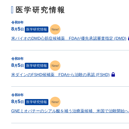
医学研究情報
令和8年
8
5
月
日
医学研究情報
New!
米バイオのDMD心筋症候補薬 FDAが優先承認審査指定 (DMD)
令和8年
8
5
月
日
医学研究情報
New!
米ダインのFSHD候補薬 FDAから治験の承認 (FSHD)
こ
の
記
令和8年
事
8
5
月
日
医学研究情報
New!
は
会
GNEミオパチーのシアル酸を補う治療薬候補、米国で治験開始へ (
員
限
定