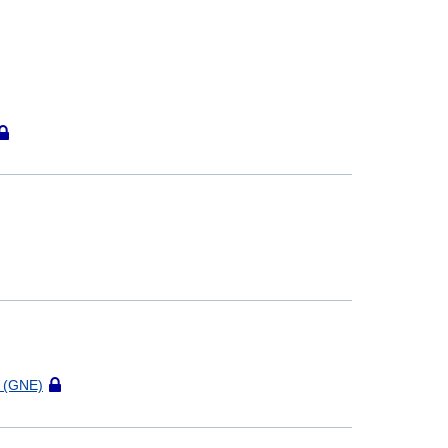
こ
の
記
事
は
会
員
限
定
で
す
GNE)
こ
の
記