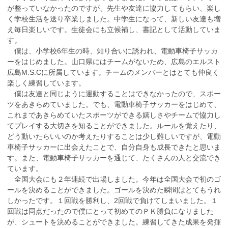
が整っていなかったのですが、先生や友達に協力してもらい、楽し
く学校生活を送り卒業しました。中学生になって、新しい友達も増
え毎日楽しいです。生徒会にも立候補し、書記として活動していま
す。
僕は、小学校6年生の時、知り合いに誘われ、電動車椅子サッカ
ーをはじめました。山口県にはチームがないため、広島のエルスト
広島M.S.Cに所属しています。チームのメンバーとはとても仲良く
楽しく練習しています。
僕は友達と同じように運動することはできなかったので、スポー
ツをあきらめていました。でも、電動車椅子サッカーをはじめて、
これまであきらめていたスポーツができる嬉しさやチームで協力し
てプレイする大切さを知ることができました。ルールを覚えたり、
どう動いたらいいのか考えたりすることは少し難しいですが、電動
車椅子サッカーに出会えたことで、自分自身も成長できたと思いま
す。また、電動車椅子サッカーを通じて、たくさんの人と交流でき
ています。
全国大会にも２年連続で出場しました。今年は全国大会で初のゴ
ールを決めることができました。ゴールを決めた瞬間はとてもうれ
しかったです。１回戦を勝利し、2回戦で負けてしまいました。１
回戦は同点だったので僕にとって初めてのＰＫ勝負になりました
が、シュートを決めることができました。練習してきた成果を発揮