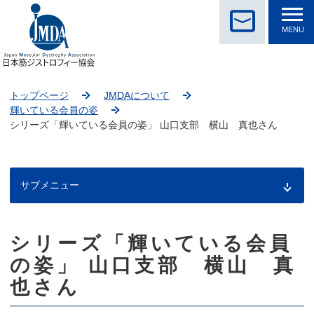
MENU
トップページ
JMDAについて
輝いている会員の姿
シリーズ「輝いている会員の姿」 山口支部 横山 真也さん
サブメニュー
シリーズ「輝いている会員
こ
こ
の姿」 山口支部 横山 真
か
也さん
ら
本
文