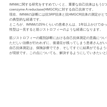
IMNMに関する研究をすすめていくと、重要な自己抗体はもう1
coenzyme A reductase
(HMGCR)に対する自己抗体です。
現在、IMNMの診断には抗SRP抗体と抗HMGCR抗体の測定が
の典型的な経過です。
ところが、IMNMの25%くらいの患者さんは、1年以上かけて
性型は一見すると筋ジストロフィーのような経過になります。
筋ジストロフィーの鑑別診断における自己抗体測定の意義につい
ただしい治療が行われずに、後遺症が残ってしまう患者さんがい
自己抗体測定は、保険診療ででき、そしてすぐに結果がでるよう
が現状です。この点についても、解決するようにしていきたいと