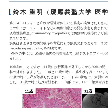
ら
本
鈴木 重明（慶應義塾大学 医
文
で
す。
筋ジストロフィーと症状や経過が似ている筋肉の病気はたくさん
この中には、ステロイドなどの免疫治療が必要な疾患も含まれて
炎症性筋疾患(
inflammatory myopathies
)は免疫学的機序により
れています。
筋炎はさまざまな病態機序を背景にもつ疾患のあつまりで、その
necrotizing myopathy
, IMNM)です。
IMNMの中には、経過や筋肉の病理検査では筋ジストロフィー
ました。
10年前のことですが、11歳に歩行困難で発症してから20年の間
私の外来にきました。 11歳と16歳の時に、筋生検を行ってい
32歳の時に、私が診察したときには、車イスの状態で、大腿のM
した。 12歳の時に筋炎が疑われ、一時的にステロイド治療が行