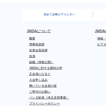
初めて診断が下りた方へ
JMDAについて
JMD
概要
神経
理事長挨拶
ピア
名誉会長挨拶
役員
組織（情報公開）
JMDAに対する期待の声
正会員になると
入会申し込み
輝いている会員の姿
ご寄付のお願い
パンダ鉛筆（埼玉支部事業）
プライバシーポリシー