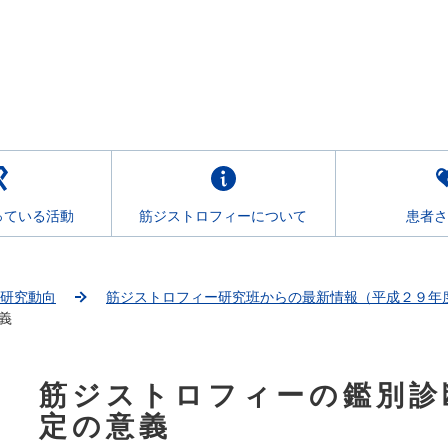
っている活動
筋ジストロフィーについて
患者さ
研究動向
筋ジストロフィー研究班からの最新情報（平成２９年
義
筋ジストロフィーの鑑別診
こ
こ
定の意義
か