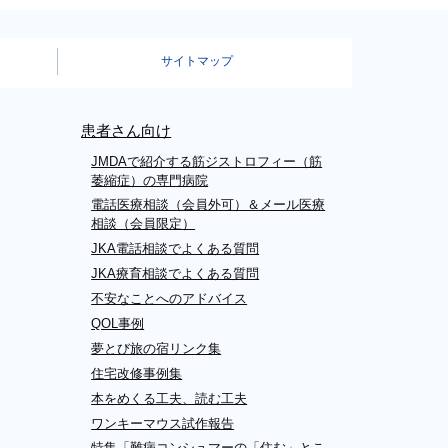
サイトマップ
患者さん向け
JMDAで紹介する筋ジストロフィー（筋
萎縮症）の専門病院
電話医療相談（会員外可）＆メール医療
相談（会員限定）
JKA電話相談でよくある質問
JKA療育相談でよくある質問
不安なことへのアドバイス
QOL事例
夢とび旅の宿リンク集
住宅改修事例集
本をめくる工夫、読む工夫
ワンキーマウス試作報告
特集「難病コンシュマーの「住む」とこ