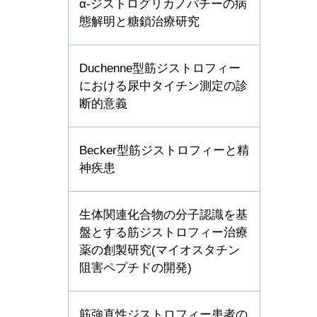
α-ジストログリカノパチーの病
態解明と糖鎖治療研究
Duchenne型筋ジストロフィー
における尿中タイチン測定の診
断的意義
Becker型筋ジストロフィーと精
神疾患
生体関連化合物の分子認識を基
盤とする筋ジストロフィー治療
薬の創製研究(マイオスタチン
阻害ペプチドの開発)
筋強直性ジストロフィー患者の