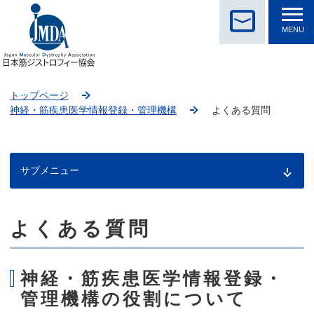
MENU
トップページ
神経・筋疾患医学情報登録・管理機構
よくある質問
サブメニュー
よくある質問
こ
こ
か
ら
神経・筋疾患医学情報登録・
本
管理機構の役割について
文
で