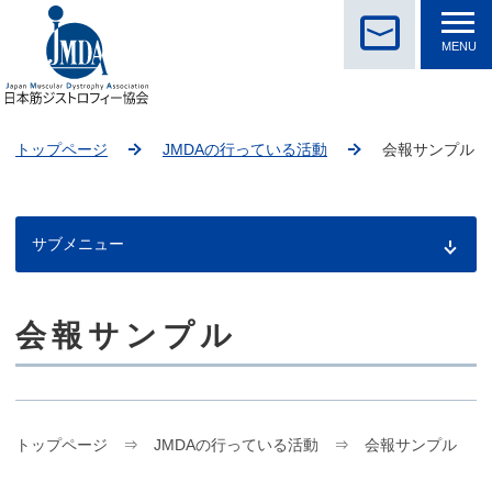
MENU
トップページ
JMDAの行っている活動
会報サンプル
サブメニュー
会報サンプル
こ
こ
か
ら
本
文
トップページ ⇒ JMDAの行っている活動 ⇒ 会報サンプル
で
す。