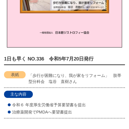
1日も早く NO.336 令和5年7月20日発行
表紙
「歩行が困難になり、我が家をリフォーム」 肢帯
型分科会 塩谷 直樹さん
主な内容
令和６ 年度厚生労働省予算要望書を提出
治療薬開発でPMDAへ要望書提出