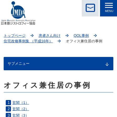
MENU
トップページ
患者さん向け
QOL事例
住宅改修事例集 （平成16年）
オフィス兼住居の事例
サブメニュー
オフィス兼住居の事例
こ
こ
か
ら
玄関（1）
本
玄関（2）
文
玄関（3）
で