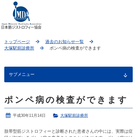
トップページ
過去のお知らせ一覧
大塚駅前診療所
ポンペ病の検査ができます
サブメニュー
ポンペ病の検査ができます
こ
こ
か
平成30年11月14日
大塚駅前診療所
ら
本
文
肢帯型筋ジストロフィーと診断された患者さんの中には、実際は症
で