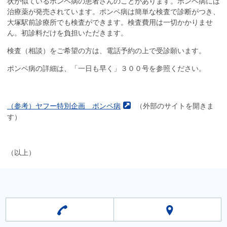
状が似ているポンペ病の患者さんのことがあります。ポンペ病には
す。
治療薬が発売されています。ポンペ病は簡単な検査で診断がつき、
大塚駅前診療所でも検査ができます。検査費用は一切かかりませ
ん。初診料だけを負担いただきます。
検査（相談）をご希望の方は、電話予約の上で受診願います。
ポンペ病の詳細は、「一日も早く」３００号を参照ください。
（参考）ヤフー特別企画 ポンペ病
（外部のサイトを開きま
す）
（以上）